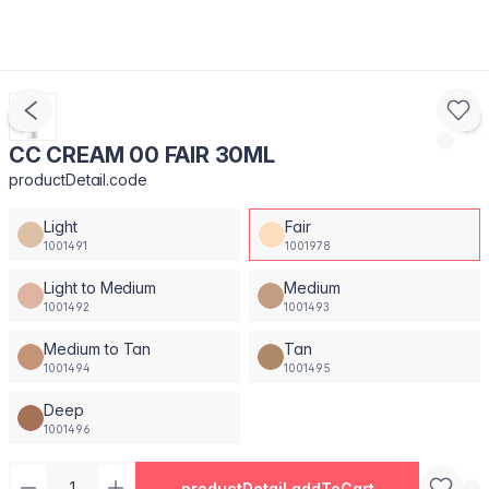
CC CREAM 00 FAIR 30ML
productDetail.code
Light
Fair
1001491
1001978
Light to Medium
Medium
1001492
1001493
Medium to Tan
Tan
1001494
1001495
Deep
1001496
productDetail.addToCart