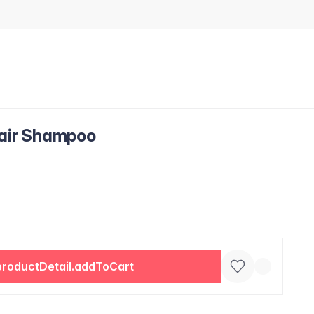
pair Shampoo
productDetail.addToCart