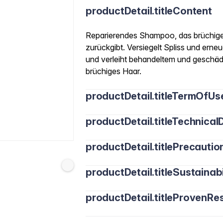
productDetail.titleContent
Reparierendes Shampoo, das brüchige
zurückgibt. Versiegelt Spliss und erneue
und verleiht behandeltem und geschäd
brüchiges Haar.
productDetail.titleTermOfUs
productDetail.titleTechnicalD
productDetail.titlePrecautio
productDetail.titleSustainabi
productDetail.titleProvenRes