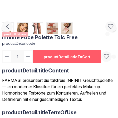
productList.new
Infinite Face Palette Talc Free
productDetail.code
productDetail.addToCart
productDetail.titleContent
FARMASI präsentiert die talkfreie INFINIT Gesichtspalette
— ein moderner Klassiker für ein perfektes Make-up.
Harmonische Farbtöne zum Konturieren, Aufhellen und
Definieren mit einer geschmeidigen Textur.
productDetail.titleTermOfUse