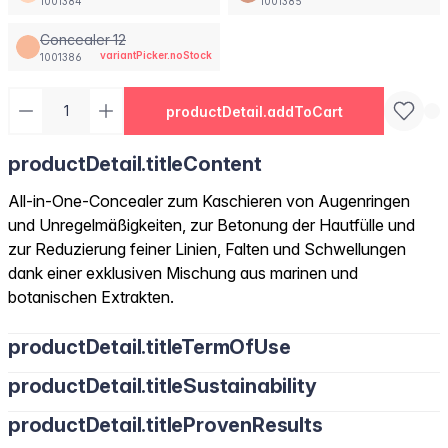
1001384
1001385
Concealer 12
variantPicker.noStock
1001386
productDetail.addToCart
productDetail.titleContent
All-in-One-Concealer zum Kaschieren von Augenringen
und Unregelmäßigkeiten, zur Betonung der Hautfülle und
zur Reduzierung feiner Linien, Falten und Schwellungen
dank einer exklusiven Mischung aus marinen und
botanischen Extrakten.
productDetail.titleTermOfUse
productDetail.titleSustainability
productDetail.titleProvenResults