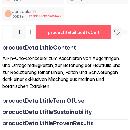
1001384
1001385
Concealer 12
variantPicker.noStock
1001386
productDetail.addToCart
productDetail.titleContent
All-in-One-Concealer zum Kaschieren von Augenringen
und Unregelmäßigkeiten, zur Betonung der Hautfülle und
zur Reduzierung feiner Linien, Falten und Schwellungen
dank einer exklusiven Mischung aus marinen und
botanischen Extrakten.
productDetail.titleTermOfUse
productDetail.titleSustainability
productDetail.titleProvenResults