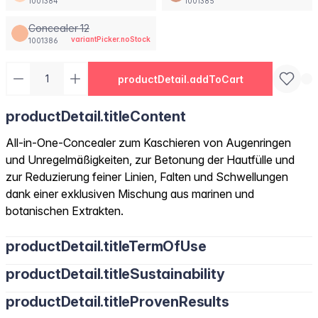
1001384
1001385
Concealer 12
variantPicker.noStock
1001386
productDetail.addToCart
productDetail.titleContent
All-in-One-Concealer zum Kaschieren von Augenringen
und Unregelmäßigkeiten, zur Betonung der Hautfülle und
zur Reduzierung feiner Linien, Falten und Schwellungen
dank einer exklusiven Mischung aus marinen und
botanischen Extrakten.
productDetail.titleTermOfUse
productDetail.titleSustainability
productDetail.titleProvenResults