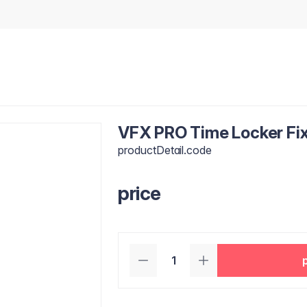
VFX PRO Time Locker Fix
productDetail.code
price