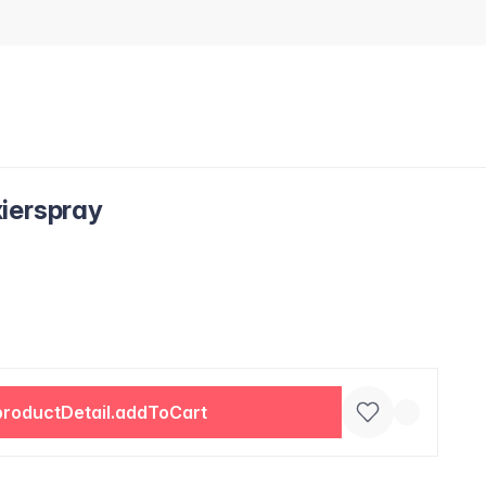
ierspray
productDetail.addToCart