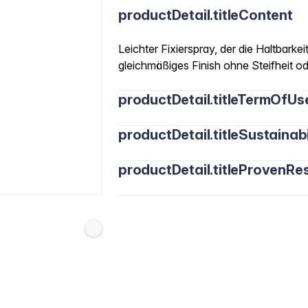
productDetail.titleContent
Leichter Fixierspray, der die Haltbarke
gleichmäßiges Finish ohne Steifheit od
productDetail.titleTermOfUs
productDetail.titleSustainabi
productDetail.titleProvenRes