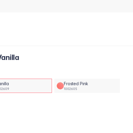
anilla
nilla
Frosted Pink
02609
1002605