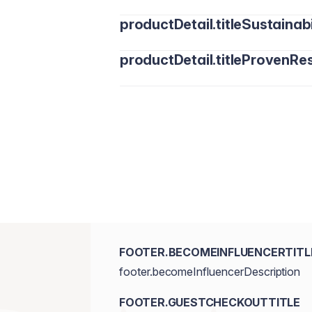
productDetail.titleSustainabi
productDetail.titleProvenRes
FOOTER.BECOMEINFLUENCERTITL
footer.becomeInfluencerDescription
FOOTER.GUESTCHECKOUTTITLE