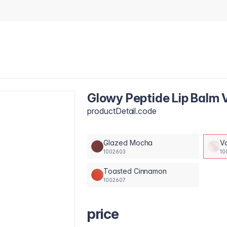
Glowy Peptide Lip Balm V
productDetail.code
Glazed Mocha
Va
1002603
10
Toasted Cinnamon
1002607
price