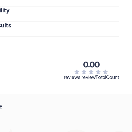
lity
ults
0.00
reviews.reviewTotalCount
E