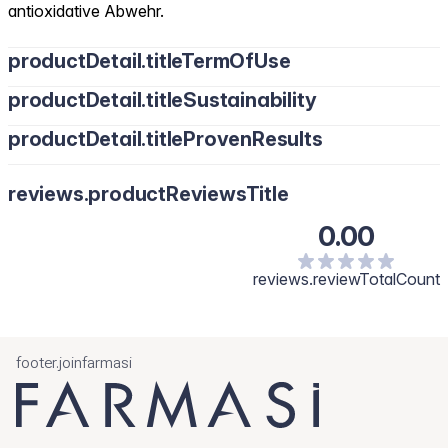
antioxidative Abwehr.
productDetail.titleTermOfUse
productDetail.titleSustainability
productDetail.titleProvenResults
reviews.productReviewsTitle
0.00
reviews.reviewTotalCount
footer.joinfarmasi