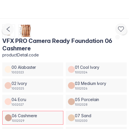
VFX PRO Camera Ready Foundation 06
Cashmere
productDetail.code
00 Alabaster
01 Cool Ivory
1002023
1002024
02 Ivory
03 Medium Ivory
1002025
1002026
04 Ecru
05 Porcelain
1002027
1002028
06 Cashmere
07 Sand
1002029
1002030