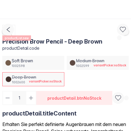
productList.new
Precision Brow Pencil - Deep Brown
productDetail.code
Soft Brown
Medium Brown
variantPicker.noStock
1002598
1002599
Deep Brown
variantPicker.noStock
1002600
productDetail.btnNoStock
productDetail.titleContent
Erhalten Sie perfekt definierte Augenbrauen mit dem neuen