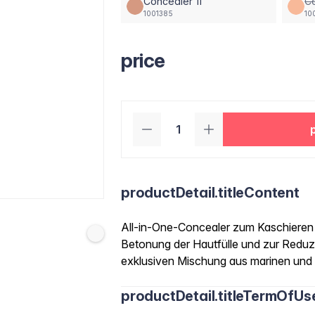
Concealer 11
Co
1001385
10
price
productDetail.titleContent
All-in-One-Concealer zum Kaschieren
Betonung der Hautfülle und zur Reduzi
exklusiven Mischung aus marinen und 
productDetail.titleTermOfUs