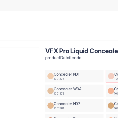
VFX Pro Liquid Conceal
productDetail.code
Concealer N01
C
1001375
10
Concealer W04
C
1001378
10
Concealer N07
C
1001381
10