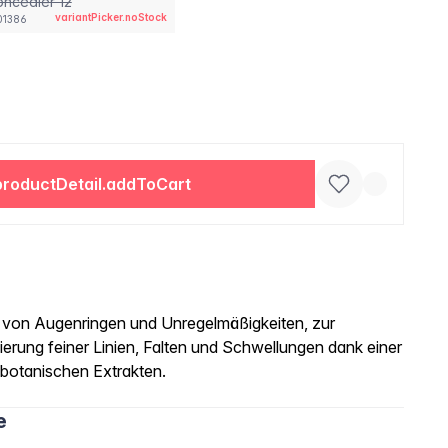
ncealer 12
variantPicker.noStock
01386
productDetail.addToCart
 von Augenringen und Unregelmäßigkeiten, zur
erung feiner Linien, Falten und Schwellungen dank einer
botanischen Extrakten.
e