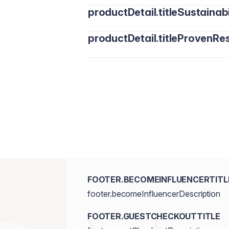
productDetail.titleSustainabi
productDetail.titleProvenRes
FOOTER.BECOMEINFLUENCERTITL
footer.becomeInfluencerDescription
FOOTER.GUESTCHECKOUTTITLE