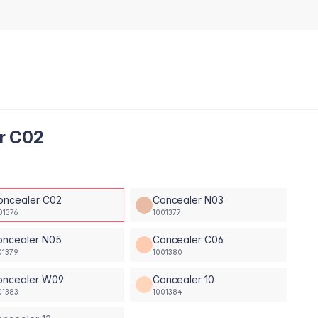
er C02
oncealer C02
Concealer N03
01376
1001377
oncealer N05
Concealer C06
01379
1001380
oncealer W09
Concealer 10
01383
1001384