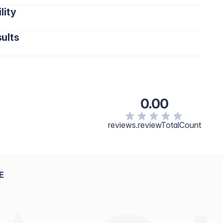
lity
ults
0.00
reviews.reviewTotalCount
E