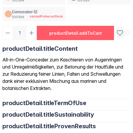
1001384
1001385
Concealer 12
variantPicker.noStock
1001386
productDetail.addToCart
productDetail.titleContent
All-in-One-Concealer zum Kaschieren von Augenringen
und Unregelmäßigkeiten, zur Betonung der Hautfülle und
zur Reduzierung feiner Linien, Falten und Schwellungen
dank einer exklusiven Mischung aus marinen und
botanischen Extrakten.
productDetail.titleTermOfUse
productDetail.titleSustainability
productDetail.titleProvenResults