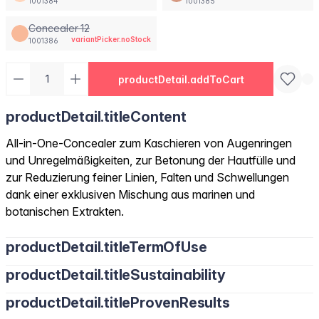
1001384
1001385
Concealer 12
variantPicker.noStock
1001386
productDetail.addToCart
productDetail.titleContent
All-in-One-Concealer zum Kaschieren von Augenringen
und Unregelmäßigkeiten, zur Betonung der Hautfülle und
zur Reduzierung feiner Linien, Falten und Schwellungen
dank einer exklusiven Mischung aus marinen und
botanischen Extrakten.
productDetail.titleTermOfUse
productDetail.titleSustainability
productDetail.titleProvenResults