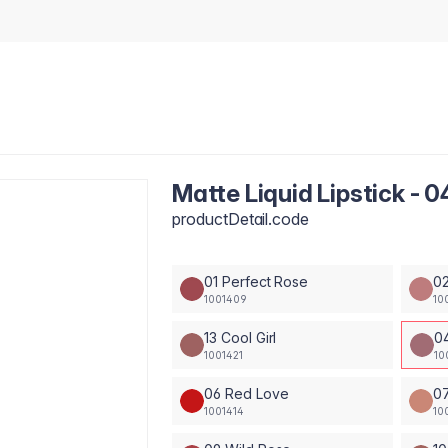
Matte Liquid Lipstick - 
productDetail.code
01 Perfect Rose
02
1001409
10
13 Cool Girl
0
1001421
10
06 Red Love
0
1001414
10