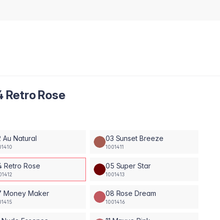
04 Retro Rose
 Au Natural
03 Sunset Breeze
01410
1001411
4 Retro Rose
05 Super Star
01412
1001413
7 Money Maker
08 Rose Dream
01415
1001416