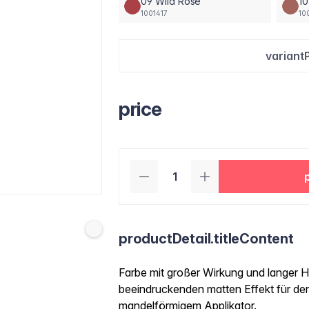
09 Wild Rose
1
1001417
10
variant
price
productDetail.titleContent
Farbe mit großer Wirkung und langer H
beeindruckenden matten Effekt für d
mandelförmigem Applikator.