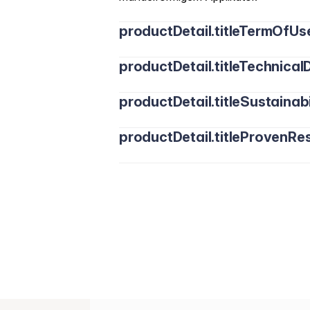
productDetail.titleTermOfUs
productDetail.titleTechnicalD
productDetail.titleSustainabi
productDetail.titleProvenRes