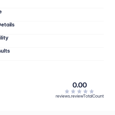
e
etails
lity
ults
0.00
reviews.reviewTotalCount