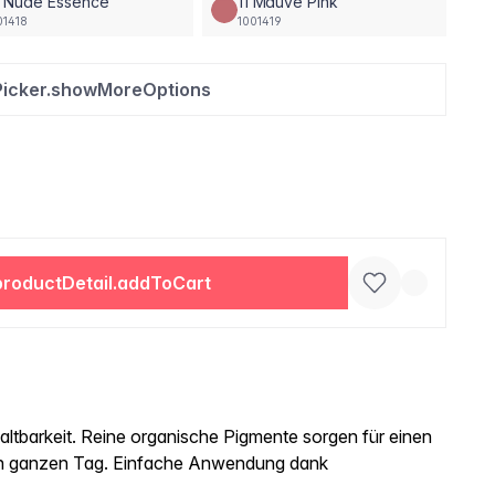
0 Nude Essence
11 Mauve Pink
01418
1001419
Picker.showMoreOptions
productDetail.addToCart
altbarkeit. Reine organische Pigmente sorgen für einen
en ganzen Tag. Einfache Anwendung dank