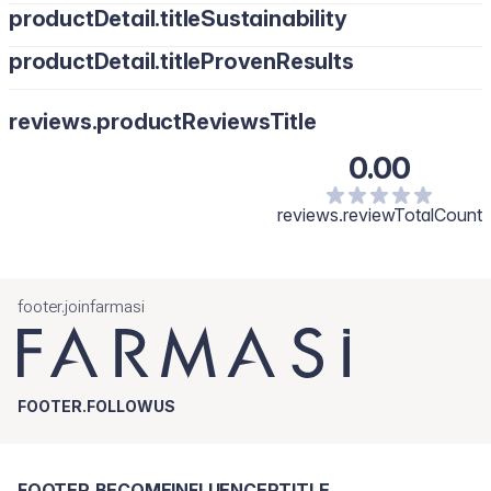
productDetail.titleSustainability
productDetail.titleProvenResults
reviews.productReviewsTitle
0.00
reviews.reviewTotalCount
footer.joinfarmasi
FOOTER.FOLLOWUS
FOOTER.BECOMEINFLUENCERTITLE