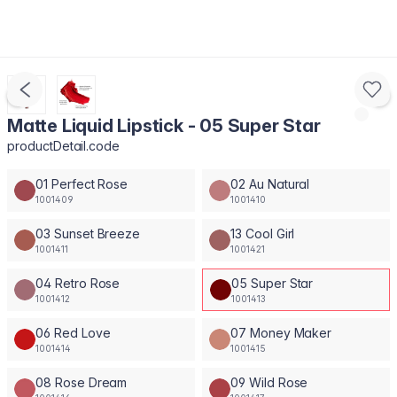
Matte Liquid Lipstick - 05 Super Star
productDetail.code
01 Perfect Rose
02 Au Natural
1001409
1001410
03 Sunset Breeze
13 Cool Girl
1001411
1001421
04 Retro Rose
05 Super Star
1001412
1001413
06 Red Love
07 Money Maker
1001414
1001415
08 Rose Dream
09 Wild Rose