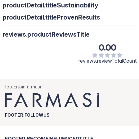
productDetail.titleSustainability
productDetail.titleProvenResults
reviews.productReviewsTitle
0.00
reviews.reviewTotalCount
footer.joinfarmasi
FOOTER.FOLLOWUS
FOOTER.BECOMEINFLUENCERTITLE