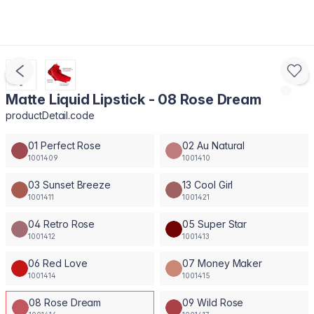
Matte Liquid Lipstick - 08 Rose Dream
productDetail.code
01 Perfect Rose
02 Au Natural
1001409
1001410
03 Sunset Breeze
13 Cool Girl
1001411
1001421
04 Retro Rose
05 Super Star
1001412
1001413
06 Red Love
07 Money Maker
1001414
1001415
08 Rose Dream
09 Wild Rose