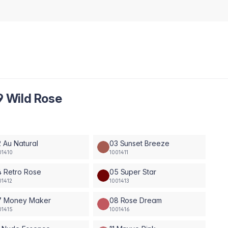
09 Wild Rose
 Au Natural
03 Sunset Breeze
01410
1001411
 Retro Rose
05 Super Star
01412
1001413
7 Money Maker
08 Rose Dream
01415
1001416