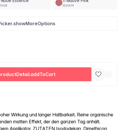
0 Nude Essence
11 Mauve Pink
01418
1001419
Picker.showMoreOptions
productDetail.addToCart
er Wirkung und langer Haltbarkeit. Reine organische
enden matten Effekt, der den ganzen Tag anhält.
gem Applikator. ZUTATEN Isododekan, Dimethicon,