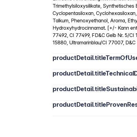
Trimethylsiloxysilikate, Synthetische
Cyclopentasiloxan, Cyclohexasiloxan,
Talkum, Phenoxyethanol, Aroma, Ethylh
Hydroxyhydrocinnamat. [+/- Kann enth
77492, CI 77499, FD&C Gelb Nr. 5/CI 
15880, Ultramarinblau/CI 77007, D&C R
productDetail.titleTermOfUs
productDetail.titleTechnicalD
productDetail.titleSustainabi
productDetail.titleProvenRes