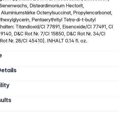
s Bienenwachs, Disteardimonium Hectorit,
 Aluminiumstärke Octenylsuccinat, Propylencarbonat,
exylglycerin, Pentaerythrityl Tetra-di-t-butyl
alten: Titandioxid/CI 77891, Eisenoxide/CI 77491, CI
19140, D&C Rot Nr. 7/CI 15850, D&C Rot Nr. 34/CI
ot Nr. 28/CI 45410]. INHALT 0.14 fl. oz.
e
etails
lity
ults