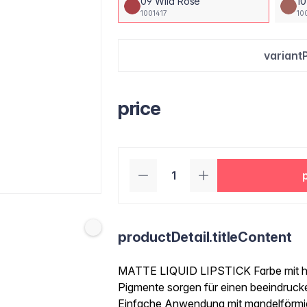
09 Wild Rose
1
1001417
10
variant
price
productDetail.titleContent
MATTE LIQUID LIPSTICK Farbe mit hoh
Pigmente sorgen für einen beeindruck
Einfache Anwendung mit mandelförmi