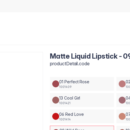
Matte Liquid Lipstick - 
productDetail.code
01 Perfect Rose
02
1001409
10
13 Cool Girl
04
1001421
10
06 Red Love
0
1001414
10