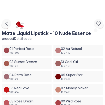
Matte Liquid Lipstick - 10 Nude Essence
productDetail.code
01 Perfect Rose
02 Au Natural
1001409
1001410
03 Sunset Breeze
13 Cool Girl
1001411
1001421
04 Retro Rose
05 Super Star
1001412
1001413
06 Red Love
07 Money Maker
1001414
1001415
08 Rose Dream
09 Wild Rose