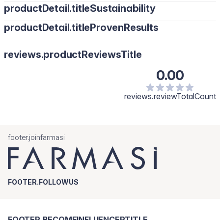
productDetail.titleSustainability
productDetail.titleProvenResults
reviews.productReviewsTitle
0.00
reviews.reviewTotalCount
footer.joinfarmasi
FOOTER.FOLLOWUS
FOOTER.BECOMEINFLUENCERTITLE